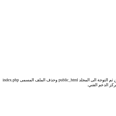
لحذف هذه الصفحة كل ما عليك هو الدخول الى مساحة استضافة موقعك سواء عن طريق FTP او عن طريق مدير الملفات في السي بنل ومن ثم التوجة الى المجلد public_html وحذف الملف المسمى index.php
كز الدعم الفني.